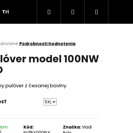
Hľadať
Prihlásenie
Nákupný
Tričká
Darčekové poukážky
Obchodné p
košík
erné
dnotené
Podrobnosti hodnotenia
tenie
lóver model 100NW
ktu
O
ičiek.
y pulóver z česanej bavlny.
OSŤ
Nasledujúce
adom
Kód:
Značka:
Viadi
)
PV115X000BLK
Polo