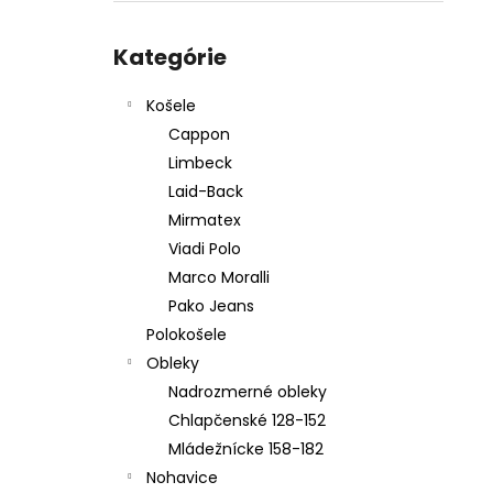
PÁNSKY OBLEK TIM 2025
Preskočiť
€259,95
kategórie
Kategórie
Košele
Cappon
Limbeck
Laid-Back
Mirmatex
Viadi Polo
Marco Moralli
Pako Jeans
Polokošele
Obleky
Nadrozmerné obleky
Chlapčenské 128-152
Mládežnícke 158-182
Nohavice