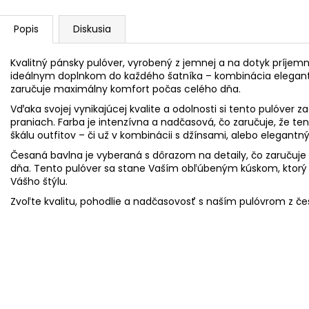
Popis
Diskusia
Kvalitný pánsky pulóver, vyrobený z jemnej a na dotyk príjem
ideálnym doplnkom do každého šatníka – kombinácia elegant
zaručuje maximálny komfort počas celého dňa.
Vďaka svojej vynikajúcej kvalite a odolnosti si tento pulóver
praniach. Farba je intenzívna a nadčasová, čo zaručuje, že t
škálu outfitov – či už v kombinácii s džínsami, alebo elegantn
Česaná bavlna je vyberaná s dôrazom na detaily, čo zaručuje 
dňa. Tento pulóver sa stane Vaším obľúbeným kúskom, ktorý 
Vášho štýlu.
Zvoľte kvalitu, pohodlie a nadčasovosť s naším pulóvrom z če