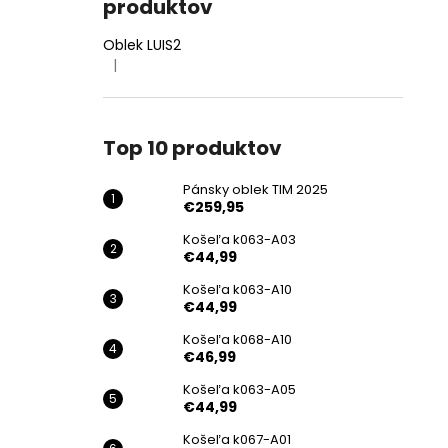
produktov
Oblek LUIS2
|
Hodnotenie produktu je 4 z 5 hviezdičiek.
Top 10 produktov
Pánsky oblek TIM 2025
€259,95
Košeľa k063-A03
€44,99
Košeľa k063-A10
€44,99
Košeľa k068-A10
€46,99
Košeľa k063-A05
€44,99
Košeľa k067-A01