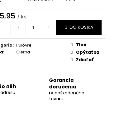
10
5,95
/ ks
otková
DO KOŠÍKA
:
Tlač
gória
:
Pulóvre
ba
:
Čierna
Opýtať sa
Zdieľať
Garancia
do 48h
doručenia
 adresu
nepoškodeného
tovaru