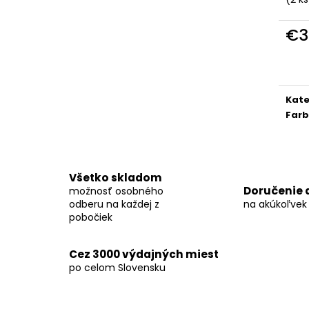
KOŠEĽA K063-A03
KOŠEĽA K063-A
€44,99
€44,99
€3
Jedn
cena
Kate
Far
Všetko skladom
Doručenie 
možnosť osobného
odberu na každej z
na akúkoľvek
pobočiek
Cez 3000 výdajných miest
po celom Slovensku