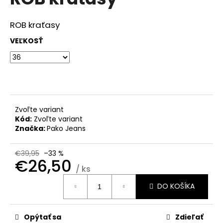
je
á
0,0
z
j
ROB kraťasy
5
s
hviezdičiek.
VEĽKOSŤ
ť
?
Zvoľte variant
HĽADAŤ
Kód:
Zvoľte variant
Značka:
Pako Jeans
€39,95
–33 %
O
€26,50
d
/ ks
Jednotková
p
DO KOŠÍKA
cena:
o
r
ú
Opýtať sa
Zdieľať