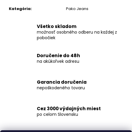
č
a
Kategória
:
Pako Jeans
m
e
Všetko skladom
možnosť osobného odberu na každej z
KOŠEĽA
pobočiek
K063-
A03
€44,99
Doručenie do 48h
na akúkoľvek adresu
Garancia doručenia
nepoškodeného tovaru
Cez 3000 výdajných miest
po celom Slovensku