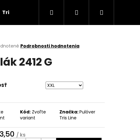
Hľadať
Prihlásenie
Nákupný
Tričká
Darčekové poukážky
Obchodné p
košík
erné
dnotené
Podrobnosti hodnotenia
tenie
lák 2412 G
ktu
OSŤ
ičiek.
te
Kód:
Zvoľte
Značka:
Pulóver
ant
variant
Tris Line
Nasledujúce
3,50
/ ks