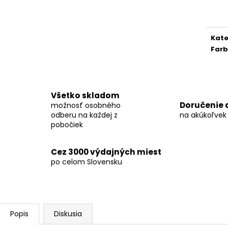
Jedn
KOŠEĽA K063-A06
KOŠEĽA K062-A
cena
€44,99
€44,99
Kate
Far
Všetko skladom
Doručenie 
možnosť osobného
odberu na každej z
na akúkoľvek
pobočiek
Cez 3000 výdajných miest
po celom Slovensku
Popis
Diskusia