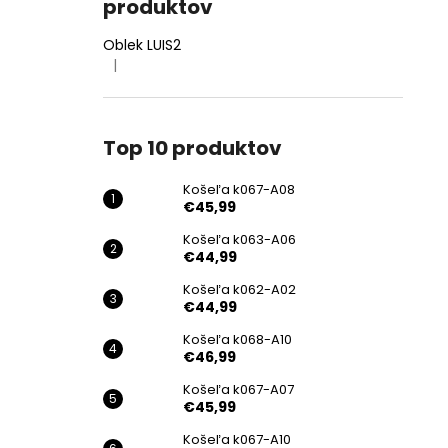
produktov
Oblek LUIS2
|
Hodnotenie produktu je 4 z 5 hviezdičiek.
Top 10 produktov
Košeľa k067-A08
€45,99
Košeľa k063-A06
€44,99
Košeľa k062-A02
€44,99
Košeľa k068-A10
€46,99
Košeľa k067-A07
€45,99
Košeľa k067-A10