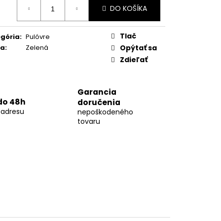
otková
02
DO KOŠÍKA
:
Tlač
gória
:
Pulóvre
ba
:
Zelená
Opýtať sa
Zdieľať
Garancia
do 48h
doručenia
 adresu
nepoškodeného
tovaru