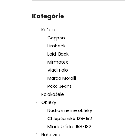
KOŠEĽA K067-A08
Preskočiť
€45,99
kategórie
Kategórie
Košele
Cappon
Limbeck
Laid-Back
Mirmatex
Viadi Polo
Marco Moralli
Pako Jeans
Polokošele
Obleky
Nadrozmerné obleky
Chlapčenské 128-152
Mládežnícke 158-182
Nohavice