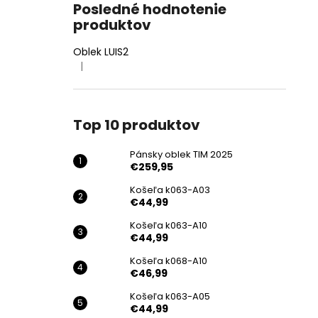
Posledné hodnotenie
produktov
Oblek LUIS2
|
Hodnotenie produktu je 4 z 5 hviezdičiek.
Top 10 produktov
Pánsky oblek TIM 2025
€259,95
Košeľa k063-A03
€44,99
Košeľa k063-A10
€44,99
Košeľa k068-A10
€46,99
Košeľa k063-A05
€44,99