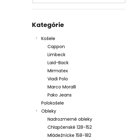
PÁNSKY OBLEK TIM 2025
€259,95
Preskočiť
kategórie
Kategórie
Košele
Cappon
Limbeck
Laid-Back
Mirmatex
Viadi Polo
Marco Moralli
Pako Jeans
Polokošele
Obleky
Nadrozmerné obleky
Chlapčenské 128-152
Mládežnícke 158-182