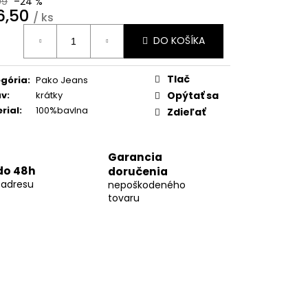
99
–24 %
10
6,50
/ ks
otková
DO KOŠÍKA
:
Tlač
gória
:
Pako Jeans
áv
:
krátky
Opýtať sa
rial
:
100%bavlna
Zdieľať
Garancia
do 48h
doručenia
 adresu
nepoškodeného
tovaru