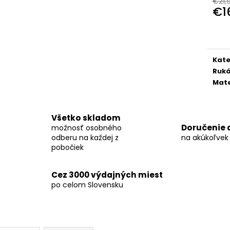
€21,
KOŠEĽA K063-A03
KOŠEĽA K063-A
€1
€44,99
€44,99
Jedn
cena
Kate
Ruk
Mate
Všetko skladom
Doručenie 
možnosť osobného
odberu na každej z
na akúkoľvek
pobočiek
Cez 3000 výdajných miest
po celom Slovensku