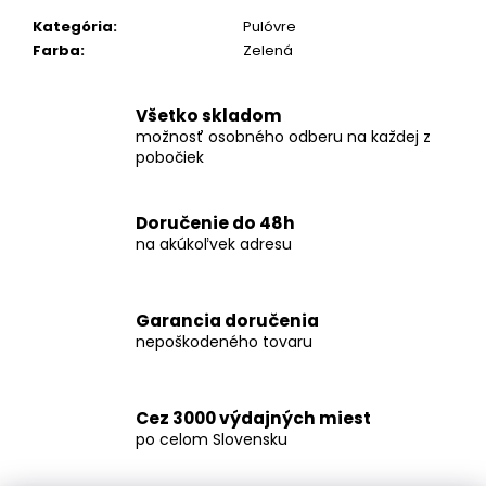
č
a
Kategória
:
Pulóvre
m
Farba
:
Zelená
e
Všetko skladom
možnosť osobného odberu na každej z
KOŠEĽA
K067-
pobočiek
A09
€45,99
Doručenie do 48h
na akúkoľvek adresu
Garancia doručenia
nepoškodeného tovaru
Cez 3000 výdajných miest
po celom Slovensku