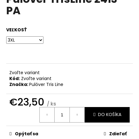
je
á
PA
0,0
z
j
5
s
hviezdičiek.
VEĽKOSŤ
ť
?
HĽADAŤ
Zvoľte variant
Kód:
Zvoľte variant
Značka:
Pulóver Tris Line
O
€23,50
/ ks
d
Jednotková
p
DO KOŠÍKA
cena:
o
r
ú
Opýtať sa
Zdieľať