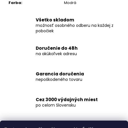
č
Farba
:
Modrá
a
m
e
Všetko skladom
možnosť osobného odberu na každej z
pobočiek
KOŠEĽA
K063-
A06
Doručenie do 48h
€44,99
na akúkoľvek adresu
Garancia doručenia
nepoškodeného tovaru
Cez 3000 výdajných miest
po celom Slovensku