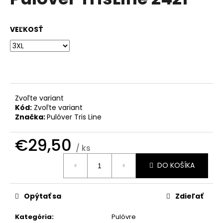
je
á
0,0
z
j
VEĽKOSŤ
5
s
hviezdičiek.
ť
?
Zvoľte variant
Kód:
Zvoľte variant
HĽADAŤ
Značka:
Pulóver Tris Line
€29,50
/ ks
O
Jednotková
DO KOŠÍKA
cena:
d
p
o
Opýtať sa
Zdieľať
r
ú
Kategória
:
Pulóvre