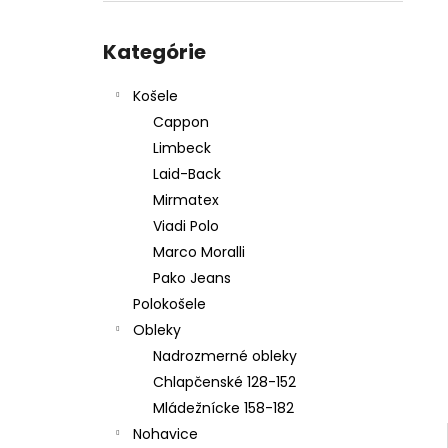
KOŠEĽA K062-A10
Preskočiť
€44,99
kategórie
Kategórie
Košele
Cappon
Limbeck
Laid-Back
Mirmatex
Viadi Polo
Marco Moralli
Pako Jeans
Polokošele
Obleky
Nadrozmerné obleky
Chlapčenské 128-152
Mládežnícke 158-182
Nohavice