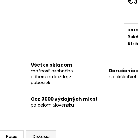
€3
KOŠEĽA K067-A06
KOŠEĽA K063-A
Jedn
€45,99
€44,99
cena
Kate
Ruk
Stri
Všetko skladom
Doručenie 
možnosť osobného
odberu na každej z
na akúkoľvek
pobočiek
Cez 3000 výdajných miest
po celom Slovensku
Popis
Diskusia