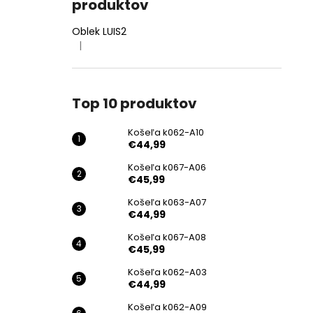
produktov
Oblek LUIS2
|
Hodnotenie produktu je 4 z 5 hviezdičiek.
Top 10 produktov
Košeľa k062-A10
€44,99
Košeľa k067-A06
€45,99
Košeľa k063-A07
€44,99
Košeľa k067-A08
€45,99
Košeľa k062-A03
€44,99
Košeľa k062-A09