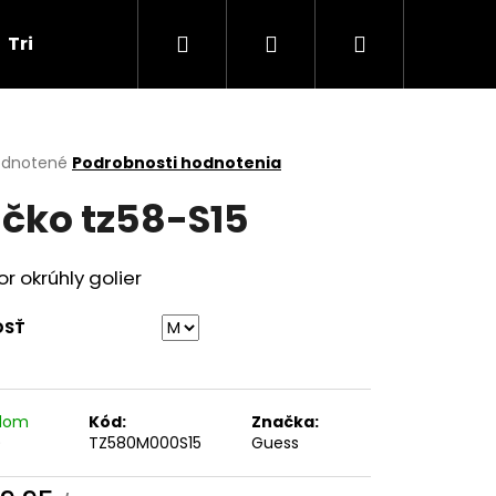
Hľadať
Prihlásenie
Nákupný
Tričká
Darčekové poukážky
Obchodné p
košík
erné
dnotené
Podrobnosti hodnotenia
tenie
ičko tz58-S15
ktu
or okrúhly golier
ičiek.
OSŤ
adom
Kód:
Značka:
Nasledujúce
)
TZ580M000S15
Guess