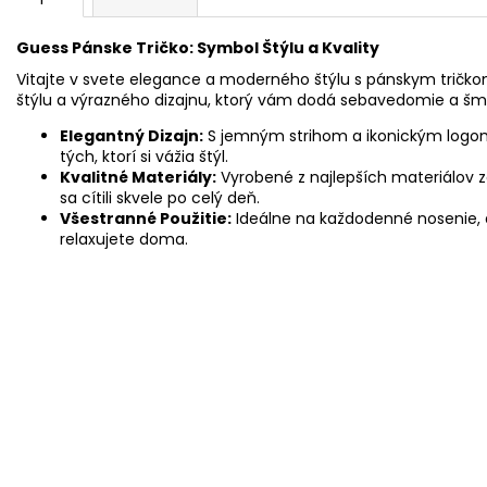
Guess Pánske Tričko: Symbol Štýlu a Kvality
Vitajte v svete elegance a moderného štýlu s pánskym tričko
štýlu a výrazného dizajnu, ktorý vám dodá sebavedomie a š
Elegantný Dizajn:
S jemným strihom a ikonickým logom 
tých, ktorí si vážia štýl.
Kvalitné Materiály:
Vyrobené z najlepších materiálov za
sa cítili skvele po celý deň.
Všestranné Použitie:
Ideálne na každodenné nosenie, či
relaxujete doma.