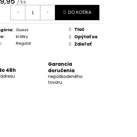
9,95
07
/ ks
otková
DO KOŠÍKA
:
Tlač
gória
:
Guess
áv
:
krátky
Opýtať sa
h
:
Regular
Zdieľať
Garancia
do 48h
doručenia
 adresu
nepoškodeného
tovaru