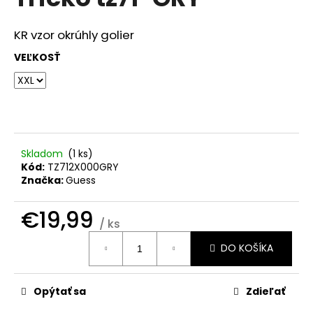
je
á
0,0
z
j
KR vzor okrúhly golier
5
s
hviezdičiek.
VEĽKOSŤ
ť
?
Skladom
(
1 ks
)
HĽADAŤ
Kód:
TZ712X000GRY
Značka:
Guess
€19,99
O
/ ks
d
Jednotková
DO KOŠÍKA
cena:
p
o
r
Opýtať sa
Zdieľať
ú