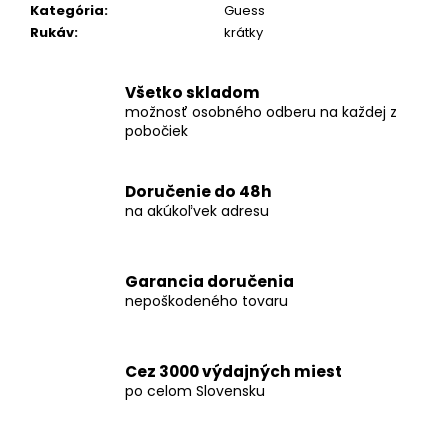
č
Kategória
:
Guess
a
Rukáv
:
krátky
m
e
Všetko skladom
možnosť osobného odberu na každej z
KOŠEĽA
pobočiek
K063-
A05
€44,99
Doručenie do 48h
na akúkoľvek adresu
Garancia doručenia
nepoškodeného tovaru
Cez 3000 výdajných miest
po celom Slovensku