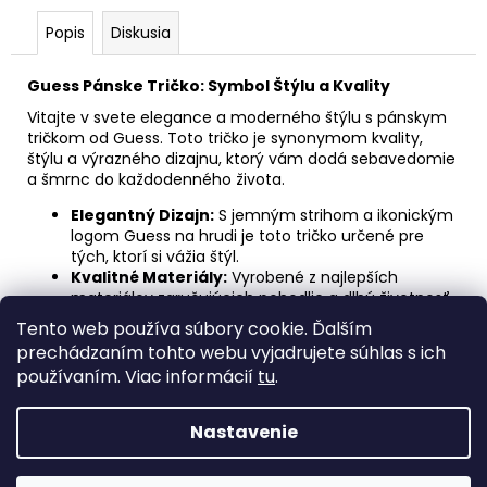
Popis
Diskusia
Guess Pánske Tričko: Symbol Štýlu a Kvality
Vitajte v svete elegance a moderného štýlu s pánskym
tričkom od Guess. Toto tričko je synonymom kvality,
štýlu a výrazného dizajnu, ktorý vám dodá sebavedomie
a šmrnc do každodenného života.
Elegantný Dizajn:
S jemným strihom a ikonickým
logom Guess na hrudi je toto tričko určené pre
tých, ktorí si vážia štýl.
Kvalitné Materiály:
Vyrobené z najlepších
materiálov zaručujúcich pohodlie a dlhú životnosť,
aby ste sa cítili skvele po celý deň.
Tento web používa súbory cookie. Ďalším
Všestranné Použitie:
Ideálne na každodenné
prechádzaním tohto webu vyjadrujete súhlas s ich
nosenie, či už ste v práci, vonku s priateľmi alebo
používaním. Viac informácií
tu
.
len relaxujete doma.
Nastavenie
Z
Vytvoril Shoptet
á
Copyright 2026
Jantex - men´s collection s. r. o.
. Všetky