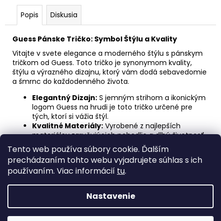
Popis
Diskusia
Guess Pánske Tričko: Symbol Štýlu a Kvality
Vitajte v svete elegance a moderného štýlu s pánskym
tričkom od Guess. Toto tričko je synonymom kvality,
štýlu a výrazného dizajnu, ktorý vám dodá sebavedomie
a šmrnc do každodenného života.
Elegantný Dizajn:
S jemným strihom a ikonickým
logom Guess na hrudi je toto tričko určené pre
tých, ktorí si vážia štýl.
Kvalitné Materiály:
Vyrobené z najlepších
materiálov zaručujúcich pohodlie a dlhú životnosť,
aby ste sa cítili skvele po celý deň.
Tento web používa súbory cookie. Ďalším
Všestranné Použitie:
Ideálne na každodenné
prechádzaním tohto webu vyjadrujete súhlas s ich
nosenie, či už ste v práci, vonku s priateľmi alebo
používaním. Viac informácií
tu
.
len relaxujete doma.
Nastavenie
Z
Vytvoril Shoptet
á
Copyright 2026
Jantex - men´s collection s. r. o.
. Všetky