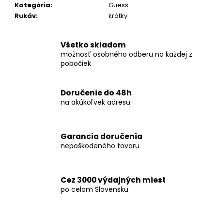
č
Kategória
:
Guess
a
Rukáv
:
krátky
m
e
Všetko skladom
možnosť osobného odberu na každej z
KOŠEĽA
pobočiek
K063-
A03
€44,99
Doručenie do 48h
na akúkoľvek adresu
Garancia doručenia
nepoškodeného tovaru
Cez 3000 výdajných miest
po celom Slovensku