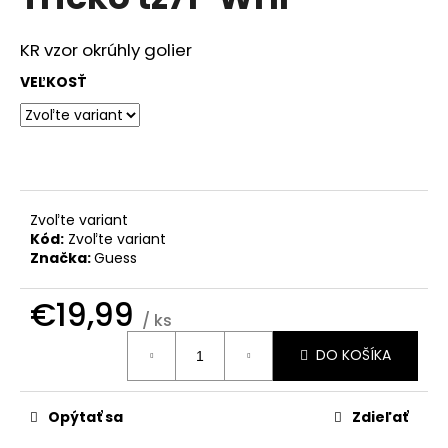
je
á
0,0
z
j
KR vzor okrúhly golier
5
s
hviezdičiek.
VEĽKOSŤ
ť
?
Zvoľte variant
HĽADAŤ
Kód:
Zvoľte variant
Značka:
Guess
€19,99
O
/ ks
d
Jednotková
DO KOŠÍKA
cena:
p
o
r
Opýtať sa
Zdieľať
ú