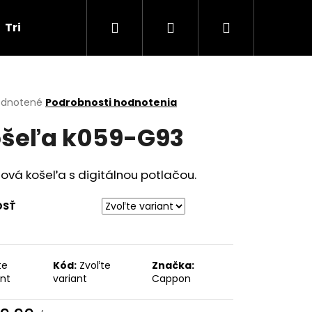
Hľadať
Prihlásenie
Nákupný
Tričká
Darčekové poukážky
Obchodné p
košík
erné
dnotené
Podrobnosti hodnotenia
tenie
šeľa k059-G93
ktu
ová košeľa s digitálnou potlačou.
ičiek.
OSŤ
te
Kód:
Zvoľte
Značka:
Nasledujúce
ant
variant
Cappon