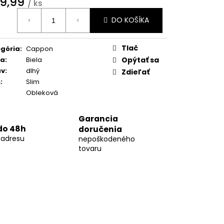
9,99
10
/ ks
otková
DO KOŠÍKA
:
Tlač
gória
:
Cappon
ba
:
Biela
Opýtať sa
áv
:
dlhý
Zdieľať
h
:
Slim
Obleková
Garancia
do 48h
doručenia
 adresu
nepoškodeného
tovaru