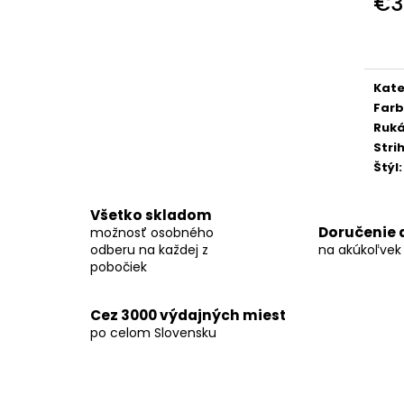
€3
KOŠEĽA K063-A03
KOŠEĽA K063-A
Jedn
€44,99
€44,99
cena
Kate
Far
Ruk
Stri
Štýl
:
Všetko skladom
Doručenie 
možnosť osobného
odberu na každej z
na akúkoľvek
pobočiek
Cez 3000 výdajných miest
po celom Slovensku