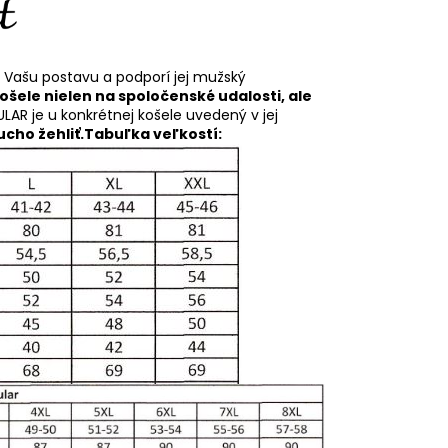
í Vašu postavu a podporí jej mužský
košele nielen na spoločenské udalosti, ale
ULAR je u konkrétnej košele uvedený v jej
cho žehliť.
Tabuľka veľkostí: