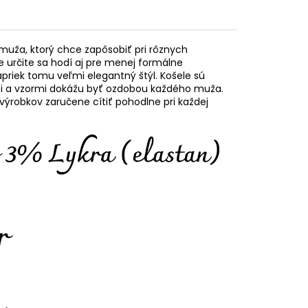
muža, ktorý chce zapôsobiť pri rôznych
e určite sa hodí aj pre menej formálne
napriek tomu veľmi elegantný štýl. Košele sú
mi a vzormi dokážu byť ozdobou každého muža.
výrobkov zaručene cítiť pohodlne pri každej