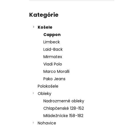
PÁNSKY OBLEK TIM 2025
Preskočiť
€259,95
kategórie
Kategórie
Košele
Cappon
Limbeck
Laid-Back
Mirmatex
Viadi Polo
Marco Moralli
Pako Jeans
Polokošele
Obleky
Nadrozmerné obleky
Chlapčenské 128-152
Mládežnícke 158-182
Nohavice