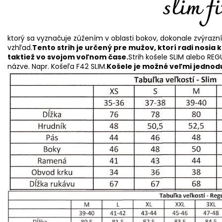
ktorý sa vyznačuje zúžením v oblasti bokov, dokonale zvýrazn
vzhľad.
Tento strih je určený pre mužov, ktorí radi nosia 
taktiež vo svojom voľnom čase.
Strih košele SLIM alebo REG
názve. Napr. Košeľa F42 SLIM.
Košele je možné veľmi jednodu