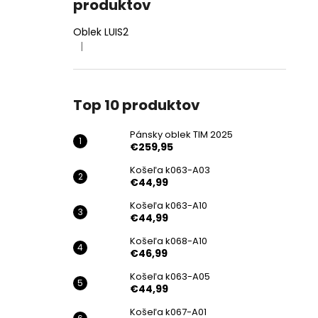
produktov
Oblek LUIS2
|
Hodnotenie produktu je 4 z 5 hviezdičiek.
Top 10 produktov
Pánsky oblek TIM 2025
€259,95
Košeľa k063-A03
€44,99
Košeľa k063-A10
€44,99
Košeľa k068-A10
€46,99
Košeľa k063-A05
€44,99
Košeľa k067-A01