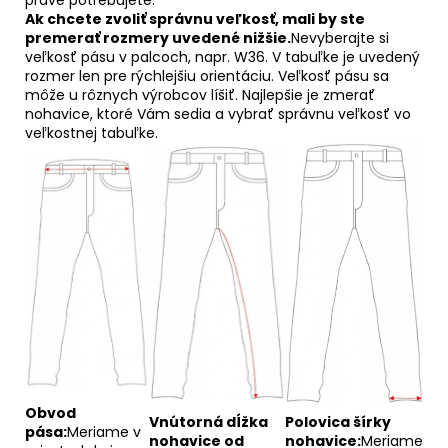
Ak chcete zvoliť správnu veľkosť, mali by ste
premerať rozmery uvedené nižšie.
Nevyberajte si
veľkosť pásu v palcoch, napr. W36. V tabuľke je uvedený
rozmer len pre rýchlejšiu orientáciu. Veľkosť pásu sa
môže u rôznych výrobcov líšiť. Najlepšie je zmerať
nohavice, ktoré Vám sedia a vybrať správnu veľkosť vo
veľkostnej tabuľke.
Obvod
Vnútorná dĺžka
Polovica šírky
pása:
Meriame v
nohavice od
nohavice:
Meriame