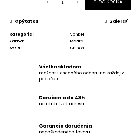
č
DO KOŠÍKA
cena:
a
m
e
Opýtať sa
Zdieľať
Kategória
:
Vankel
KOŠEĽA
Farba
:
Modrá
K062-
Strih
:
Chinos
A10
€44,99
Všetko skladom
možnosť osobného odberu na každej z
pobočiek
Doručenie do 48h
na akúkoľvek adresu
Garancia doručenia
nepoškodeného tovaru