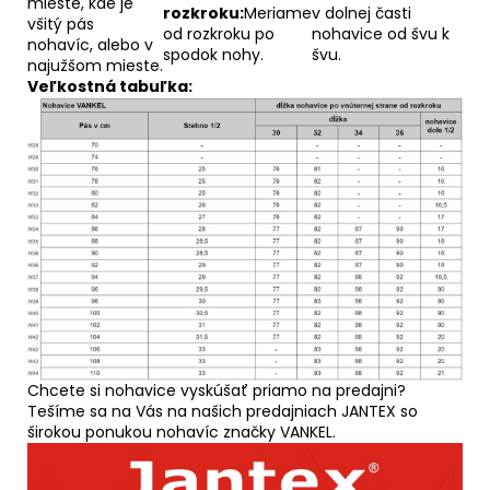
mieste, kde je
rozkroku:
Meriame
v dolnej časti
všitý pás
od rozkroku po
nohavice od švu k
nohavíc, alebo v
spodok nohy.
švu.
najužšom mieste.
Veľkostná tabuľka:
Chcete si nohavice vyskúšať priamo na predajni?
Tešíme sa na Vás na našich predajniach JANTEX so
širokou ponukou nohavíc značky VANKEL.