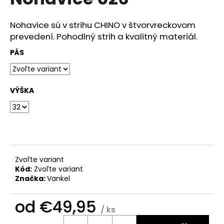
je
á
0,0
z
j
Nohavice sú v strihu CHINO v štvorvreckovom
5
prevedení. Pohodlný strih a kvalitný materiál.
s
hviezdičiek.
ť
PÁS
?
VÝŠKA
HĽADAŤ
O
Zvoľte variant
d
Kód:
Zvoľte variant
Značka:
Vankel
p
o
od
€49,95
r
/ ks
ú
Jednotková