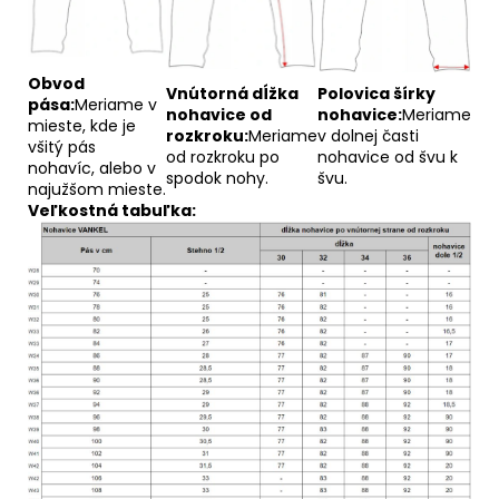
Obvod
Vnútorná dĺžka
Polovica šírky
pása:
Meriame v
nohavice od
nohavice:
Meriame
mieste, kde je
rozkroku:
Meriame
v dolnej časti
všitý pás
od rozkroku po
nohavice od švu k
nohavíc, alebo v
spodok nohy.
švu.
najužšom mieste.
Veľkostná tabuľka: