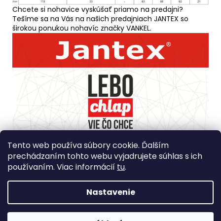
Chcete si nohavice vyskúšať priamo na predajni?
Tešíme sa na Vás na našich predajniach JANTEX so
širokou ponukou nohavíc značky VANKEL.
Spôsob ošetrovania: Prať naruby samostatne pri teplote
Tento web používa súbory cookie. Ďalším
max 40?. Nebieliť, nesušiť v bubnovej sušičke, sušiť
prechádzaním tohto webu vyjadrujete súhlas s ich
naruby, žehliť naruby pri maximálnej teplote 150?,
nečistiť chemicky.
používaním. Viac informácií
tu
.
Krajina pôvodu: Poľsko
Nastavenie
Z
Vytvoril Shoptet
á
Copyright 2026
Jantex - men´s collection s. r. o.
. Všetky