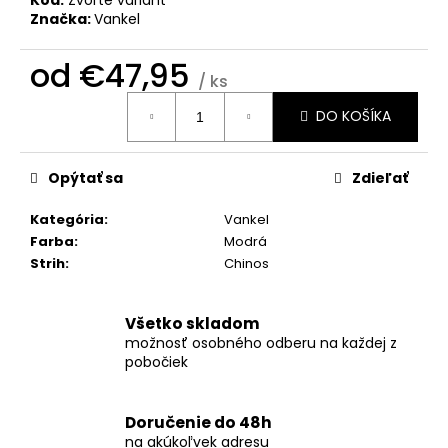
č
Značka:
Vankel
a
m
od
€47,95
e
/ ks
Jednotková
DO KOŠÍKA
cena:
KOŠEĽA
K067-
A06
Opýtať sa
Zdieľať
€45,99
Kategória
:
Vankel
Farba
:
Modrá
Strih
:
Chinos
Všetko skladom
možnosť osobného odberu na každej z
pobočiek
Doručenie do 48h
na akúkoľvek adresu