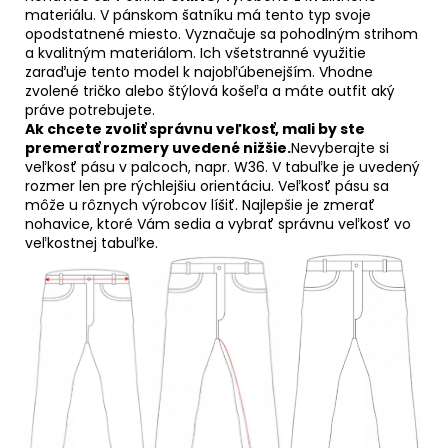
materiálu. V pánskom šatníku má tento typ svoje
opodstatnené miesto. Vyznačuje sa pohodlným strihom
a kvalitným materiálom. Ich všetstranné využitie
zaraďuje tento model k najobľúbenejším. Vhodne
zvolené tričko alebo štýlová košeľa a máte outfit aký
práve potrebujete.
Ak chcete zvoliť správnu veľkosť, mali by ste
premerať rozmery uvedené nižšie.
Nevyberajte si
veľkosť pásu v palcoch, napr. W36. V tabuľke je uvedený
rozmer len pre rýchlejšiu orientáciu. Veľkosť pásu sa
môže u rôznych výrobcov líšiť. Najlepšie je zmerať
nohavice, ktoré Vám sedia a vybrať správnu veľkosť vo
veľkostnej tabuľke.