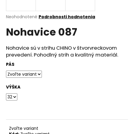
á
j
Priemerné
Neohodnotené
Podrobnosti hodnotenia
s
hodnotenie
Nohavice 087
produktu
ť
je
?
0,0
z
Nohavice sú v strihu CHINO v štvorvreckovom
5
prevedení. Pohodlný strih a kvalitný materiál.
hviezdičiek.
PÁS
HĽADAŤ
VÝŠKA
O
d
p
o
r
ú
Zvoľte variant
Kód:
Zvoľte variant