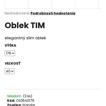
á
j
Priemerné
Neohodnotené
Podrobnosti hodnotenia
s
hodnotenie
Oblek TIM
produktu
ť
je
?
0,0
z
elegantný slim oblek
5
hviezdičiek.
VÝŠKA
HĽADAŤ
VEĽKOSŤ
O
d
p
o
r
Skladom
(
3 ks
)
Kód:
OS3540176
ú
Značka:
Standar